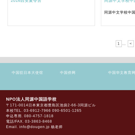
2016西安夏令营
同源中文学校中
同源中文学校中
1
<
...
中国驻日本大使馆
中国侨网
中国华文教育
NPO法人同源中国語学校
〒171-0014日本東京都豊島区池袋2-66-3同源ビル
本校TEL. 03-6912-7966 090-6501-1265
申込専用. 080-4757-1818
電話/FAX. 03-3863-8468
Email. info@dougen.jp 杨老师