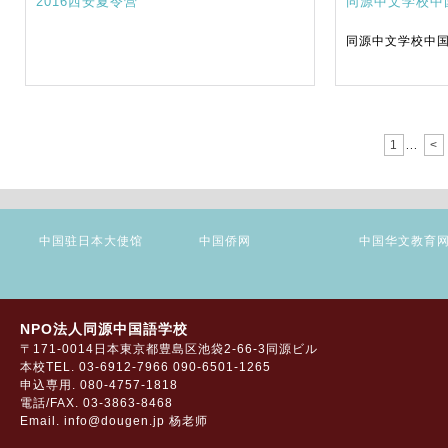
2016西安夏令营
同源中文学校中
同源中文学校中
1
<
...
中国驻日本大使馆
中国侨网
中国华文教育
NPO法人同源中国語学校
〒171-0014日本東京都豊島区池袋2-66-3同源ビル
本校TEL. 03-6912-7966 090-6501-1265
申込専用. 080-4757-1818
電話/FAX. 03-3863-8468
Email. info@dougen.jp 杨老师